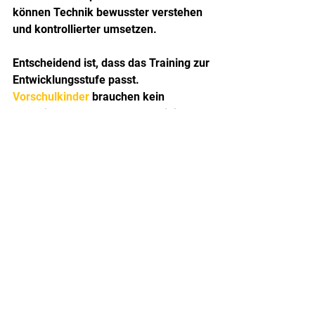
können Technik bewusster verstehen 
und kontrollierter umsetzen.
Entscheidend ist, dass das Training zur 
Entwicklungsstufe passt. 
Vorschulkinder
 brauchen kein 
verkleinertes Erwachsenentraining. 
Sie brauchen ein Programm, das 
Grundlagen wie Balance, 
Aufmerksamkeit, Reaktion und 
Regelverständnis fördert. Mit 
zunehmendem Alter kann daraus 
technischer und anspruchsvoller 
gearbeitet werden.
Genau deshalb sind altersgerechte 
Gruppen so wichtig. Was ein 
Zehnjähriger leisten kann, überfordert 