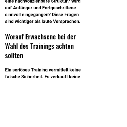
eine nachvollziehbare Struktur? Wird 
auf Anfänger und Fortgeschrittene 
sinnvoll eingegangen? Diese Fragen 
sind wichtiger als laute Versprechen.
Worauf Erwachsene bei der 
Wahl des Trainings achten 
sollten
Ein seriöses Training vermittelt keine 
falsche Sicherheit. Es verkauft keine 
Abkürzung und keine 
Heldengeschichte. Es zeigt, dass 
Selbstschutz trainierbar ist, aber 
Arbeit verlangt. Gute Trainer legen 
Wert auf Technik, Wiederholung, 
Kontrolle und mentale Präsenz.