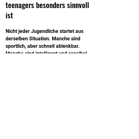
teenagers besonders sinnvoll 
ist
Nicht jeder Jugendliche startet aus 
derselben Situation. Manche sind 
sportlich, aber schnell ablenkbar. 
Manche sind intelligent und sensibel, 
aber körperlich unsicher. Manche 
haben schlechte Erfahrungen mit 
Ausgrenzung gemacht. Andere 
brauchen vor allem einen klaren 
Ausgleich zu viel Bildschirmzeit und 
wenig Bewegung.
Deshalb kann Training in sehr 
unterschiedlichen Fällen sinnvoll sein. 
Es hilft Jugendlichen, die 
mehr 
Selbstsicherheit
 brauchen. Es hilft 