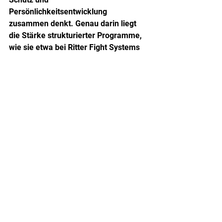
Persönlichkeitsentwicklung 
zusammen denkt. Genau darin liegt 
die Stärke strukturierter Programme, 
wie sie etwa bei Ritter Fight Systems 
vermittelt werden.
Selbstverteidigung im Alltag 
anwenden bei Kindern, 
Jugendlichen und Erwachsenen
Die Grundlagen sind ähnlich, die 
Umsetzung ist unterschiedlich. Kinder 
brauchen einfache, klare Strategien. 
Hilfe holen, laut werden, wegrennen, 
sichere Erwachsene ansprechen und 
unangenehme Situationen benennen. 
Jugendliche müssen zusätzlich lernen, 
mit sozialen Spannungen, Provokation 