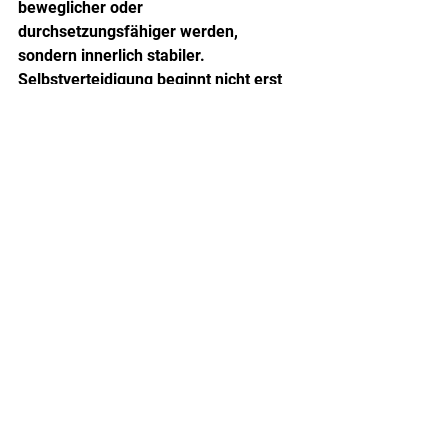
beweglicher oder 
durchsetzungsfähiger werden, 
sondern innerlich stabiler. 
Selbstverteidigung beginnt nicht erst 
bei einer Gefahr von außen. Sie 
beginnt mit Selbstkontrolle, Klarheit 
und der Fähigkeit, unter Druck 
handlungsfähig zu bleiben.
Wann Eltern genauer 
hinschauen sollten
Nicht jede heftige Reaktion ist einfach 
eine Phase. Wenn ein Kind dauerhaft 
sehr schnell eskaliert, sich kaum 
beruhigen kann oder Frust in fast allen 
Lebensbereichen zu massiven 
Problemen führt, lohnt ein genauer 